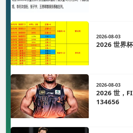
2026-08-03
2026 世界杯
2026-08-03
2026 世，
134656