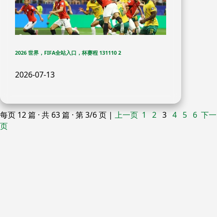
2026 世界，FIFA全站入口，杯赛程 131110 2
2026-07-13
每页 12 篇 · 共 63 篇 · 第 3/6 页 |
上一页
1
2
3
4
5
6
下一
页