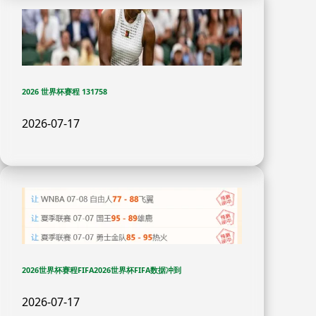
2026 世界杯赛程 131758
2026-07-17
2026世界杯赛程FIFA2026世界杯FIFA数据冲到
2026-07-17