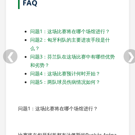
FAQ
问题1：这场比赛将在哪个场馆进行？
问题2：匈牙利队的主要进攻手段是什
么？
❮
❯
问题3：芬兰队在这场比赛中有哪些优势
和劣势？
问题4：这场比赛预计何时开始？
问题5：两队球员伤病情况如何？
问题1：这场比赛将在哪个场馆进行？
比赛将在匈牙利首都布达佩斯的Puskás Aréna