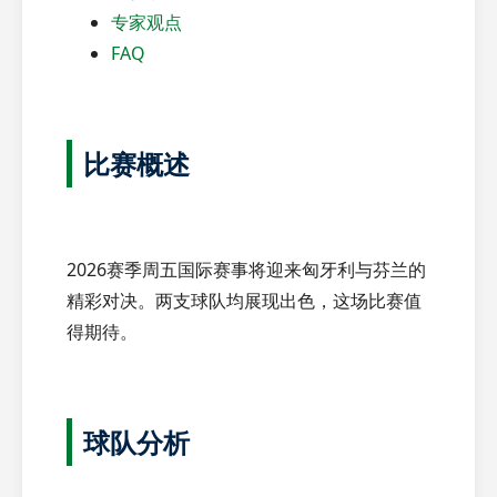
专家观点
FAQ
比赛概述
2026赛季周五国际赛事将迎来匈牙利与芬兰的
精彩对决。两支球队均展现出色，这场比赛值
得期待。
球队分析