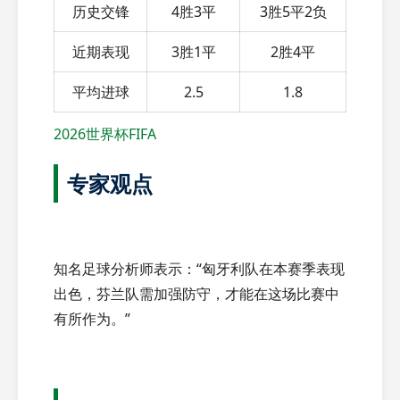
历史交锋
4胜3平
3胜5平2负
近期表现
3胜1平
2胜4平
平均进球
2.5
1.8
2026世界杯FIFA
专家观点
知名足球分析师表示：“匈牙利队在本赛季表现
出色，芬兰队需加强防守，才能在这场比赛中
有所作为。”