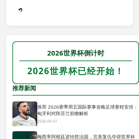
2026世界杯倒计时
2026世界杯已经开始！
推荐新闻
推荐 2026赛季周五国际赛事攻略足球赛程安排：
匈牙利对阵芬兰前瞻解析
2026-06-07
梅西率阿根廷逆转胜法国，完美复仇夺得世界杯