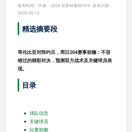
发布时间：作者：2026 世界杯赛程FIFA 发布日期：
2026-06-12
精选摘要段
哥伦比亚对阵约旦，周日204赛事前瞻：不容
错过的精彩对决，预测双方战术及关键球员表
现。
目录
球队信息
关键球员
比赛前瞻