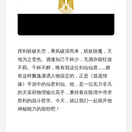
挥剑斩破长空，乘风破浪而来，斩妖除魔，天
地为之变色。酒逢知己千杯少，无酒亦能狂放
不羁。千杯不醉，唯有我这位剑仙仙君……拥
有这样飘逸潇洒人物设定的，正是《逍遥情
缘》手游中的仙君剑仙。他，是一位实力非凡
的天策府物理输出高手，秉持着在险境中寻求
胜利的战斗哲学。今天，就让我们一起揭开他
神秘能力的面纱吧！