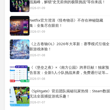
战巅峰，解锁“史无前例的极限挑战”等你来战！
2026-01-09
Netflix官方澄清《怪奇物语》不存在神秘隐藏
集：全集尽在眼前！
2026-01-09
《上古卷轴OL》2026年大革新：赛季模式引领全
新游戏体验！
2026-01-08
《《堡垒之夜》×《南方公园》跨界巨献！独家预
告首发：全新5人小队挑战来袭，免费通行证等你
解锁！》
2026-01-08
《Splitgate》背后团队揭秘玩家热情：Steam数据
无法全面捕捉游戏乐趣！
2026-01-07