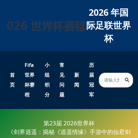
2026 年国
际足联世界
杯
Fifa
小
常
历
首
世界
组
见
新
届
页
杯赛
积
问
闻
冠
程
分
题
军
第23届 2026世界杯
《剑界逍遥：揭秘《逍遥情缘》手游中的仙君剑