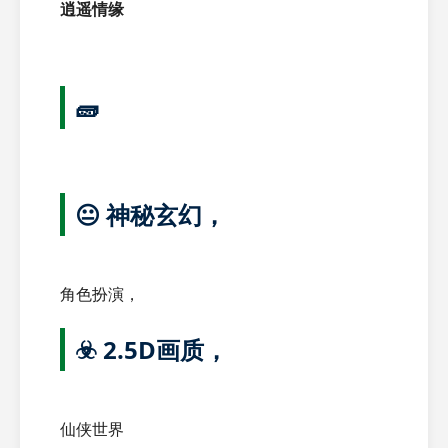
逍遥情缘
🧱
😐 神秘玄幻，
角色扮演，
☣️ 2.5D画质，
仙侠世界