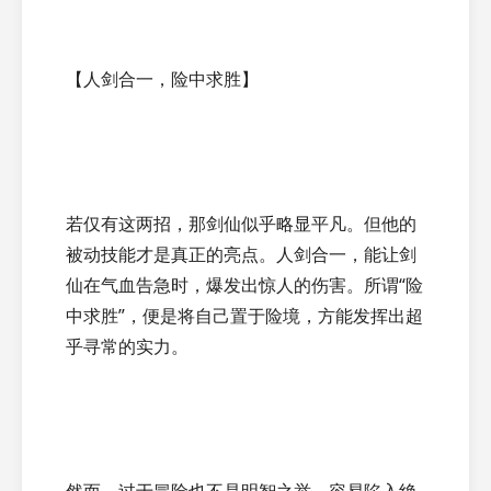
【人剑合一，险中求胜】
若仅有这两招，那剑仙似乎略显平凡。但他的
被动技能才是真正的亮点。人剑合一，能让剑
仙在气血告急时，爆发出惊人的伤害。所谓“险
中求胜”，便是将自己置于险境，方能发挥出超
乎寻常的实力。
然而，过于冒险也不是明智之举，容易陷入绝