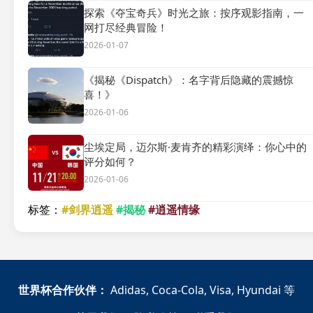
探索《夺宝奇兵》时光之旅：按序观影指南，一
网打尽经典冒险！
2026-01-07
《揭秘《Dispatch》：名字背后隐藏的震撼惊
喜！》
2026-01-06
尘埃定局，迈尔斯·麦肯齐的精彩演绎：你心中的
评分如何？
2026-01-06
标签：
#剑界逍遥
#揭秘
#逍遥情缘
世界杯合作伙伴：
Adidas, Coca-Cola, Visa, Hyundai 等