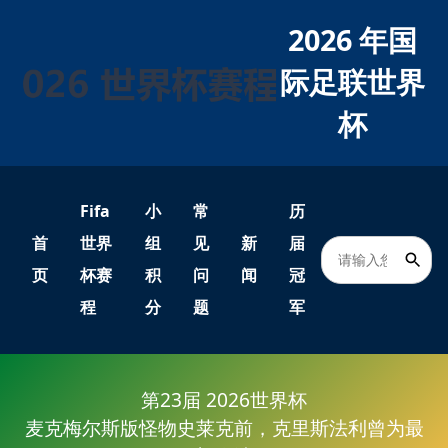
2026 年国
际足联世界
杯
Fifa
小
常
历
首
世界
组
见
新
届
页
杯赛
积
问
闻
冠
程
分
题
军
第23届 2026世界杯
麦克梅尔斯版怪物史莱克前，克里斯法利曾为最