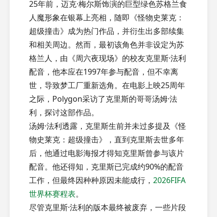
25年前，迈克·梅尔斯饰演的巨型绿色苏格兰食
人魔形象在银幕上亮相，随即《怪物史莱克：
超级撞击》成为热门作品，并衍生出多部续集
和相关周边。然而，最初该角色并非设定为苏
格兰人，由《周六夜现场》的校友克里斯·法利
配音，他本应在1997年参与配音，但不幸离
世，导致梦工厂重新选角。在电影上映25周年
之际，Polygon采访了克里斯的哥哥汤姆·法
利，探讨这部作品。
汤姆·法利透露，克里斯生前并未过多提及《怪
物史莱克：超级撞击》，直到克里斯去世多年
后，他通过电影海报才得知克里斯曾参与该片
配音。他还得知，克里斯已完成约90%的配音
工作，但最终因种种原因未能成行，
2026FIFA
世界杯赛程表
。
尽管克里斯·法利的版本最终被废弃，一些片段