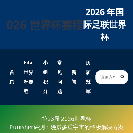
2026 年国
际足联世界
杯
Fifa
小
常
历
首
世界
组
见
新
届
页
杯赛
积
问
闻
冠
程
分
题
军
第23届 2026世界杯
Punisher评测：漫威多重宇宙的终极解决方案