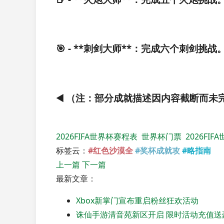
🎯 - **刺剑大师**：完成六个刺剑挑战
◀️ （注：部分成就描述因内容截断而未
2026FIFA世界杯赛程表
世界杯门票
2026FI
标签云：
#红色沙漠全
#奖杯成就攻
#略指南
上一篇
下一篇
最新文章：
Xbox新掌门宣布重启粉丝狂欢活动
诛仙手游清音苑新区开启 限时活动充值送