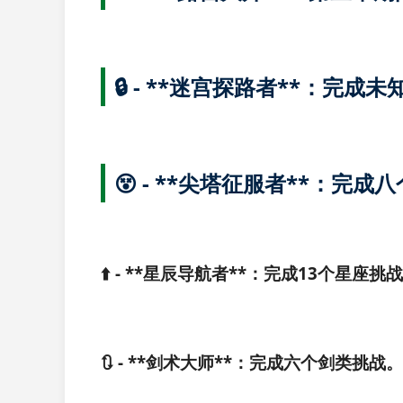
🔒 - **迷宫探路者**：完
😵 - **尖塔征服者**：完
⬆️ - **星辰导航者**：完成13个星座挑
🔃 - **剑术大师**：完成六个剑类挑战。