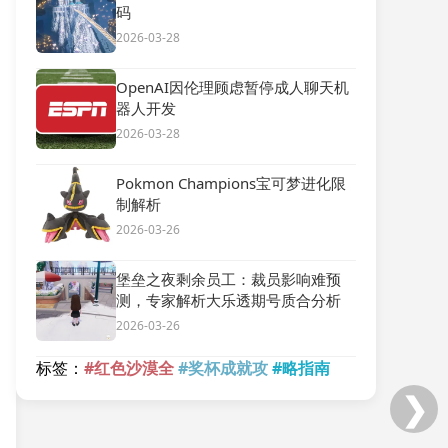
码
2026-03-28
OpenAI因伦理顾虑暂停成人聊天机
器人开发
2026-03-28
Pokmon Champions宝可梦进化限
制解析
2026-03-26
堡垒之夜剩余员工：裁员影响难预
测，专家解析大乐透期号质合分析
2026-03-26
标签：
#红色沙漠全
#奖杯成就攻
#略指南
❯