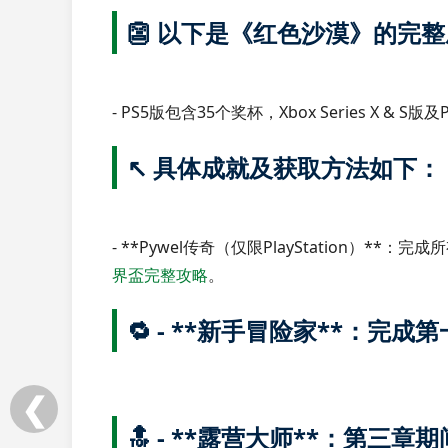
👺 以下是《红色沙漠》的完
- PS5版包含35个奖杯，Xbox Series X & 
↖️ 具体成就及获取方法如下：
- **Pywel传奇（仅限PlayStation）*
界盃完整攻略
。
🔁 - **新手冒险家**：完
❮
🔝 - **露营大师**：第三