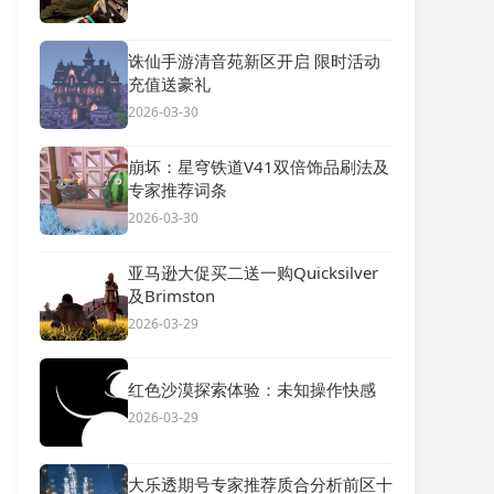
诛仙手游清音苑新区开启 限时活动
充值送豪礼
2026-03-30
崩坏：星穹铁道V41双倍饰品刷法及
专家推荐词条
2026-03-30
亚马逊大促买二送一购Quicksilver
及Brimston
2026-03-29
红色沙漠探索体验：未知操作快感
2026-03-29
大乐透期号专家推荐质合分析前区十