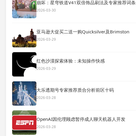
崩坏：星穹铁道V41双倍饰品刷法及专家推荐词条
2026-03-30
亚马逊大促买二送一购Quicksilver及Brimston
2026-03-29
红色沙漠探索体验：未知操作快感
2026-03-29
大乐透期号专家推荐质合分析前区十码
2026-03-28
OpenAI因伦理顾虑暂停成人聊天机器人开发
2026-03-28