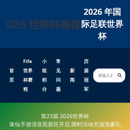
2026 年国
际足联世界
杯
Fifa
小
常
历
首
世界
组
见
新
届
页
杯赛
积
问
闻
冠
程
分
题
军
第23届 2026世界杯
诛仙手游清音苑新区开启 限时活动充值送豪礼