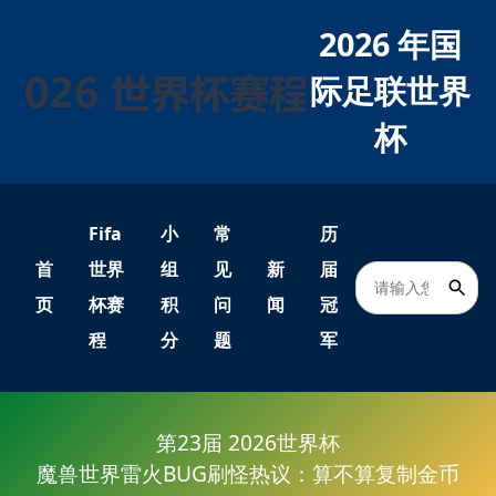
2026 年国
际足联世界
杯
Fifa
小
常
历
首
世界
组
见
新
届
页
杯赛
积
问
闻
冠
程
分
题
军
第23届 2026世界杯
魔兽世界雷火BUG刷怪热议：算不算复制金币