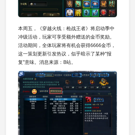
本周五，《穿越火线：枪战王者》将启动季中
冲级活动，玩家可享受额外赠送的金币奖励。
活动期间，全体玩家将有机会获得6666金币，
这一策划更新引发热议，似乎暗示了某种“报
复”意味。消息来源：B站。