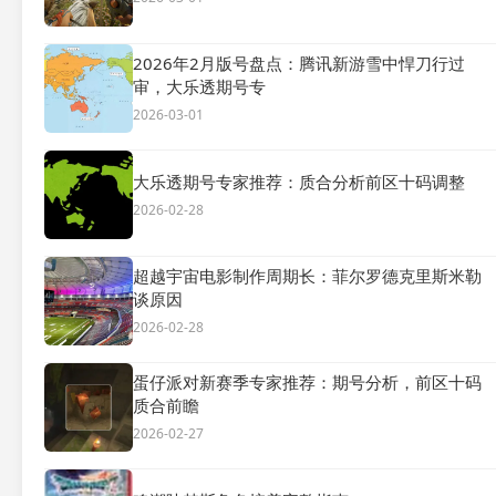
2026年2月版号盘点：腾讯新游雪中悍刀行过
审，大乐透期号专
2026-03-01
大乐透期号专家推荐：质合分析前区十码调整
2026-02-28
超越宇宙电影制作周期长：菲尔罗德克里斯米勒
谈原因
2026-02-28
蛋仔派对新赛季专家推荐：期号分析，前区十码
质合前瞻
2026-02-27