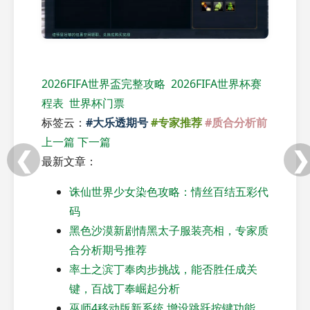
2026FIFA世界盃完整攻略
2026FIFA世界杯赛
程表
世界杯门票
标签云：
#大乐透期号
#专家推荐
#质合分析前
上一篇
下一篇
❮
❯
最新文章：
诛仙世界少女染色攻略：情丝百结五彩代
码
黑色沙漠新剧情黑太子服装亮相，专家质
合分析期号推荐
率土之滨丁奉肉步挑战，能否胜任成关
键，百战丁奉崛起分析
巫师4移动版新系统 增设跳跃按键功能