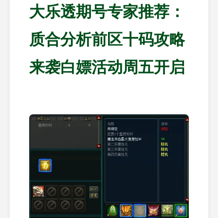
大乐透期号专家推荐：
质合分析前区十码攻略
来袭白嫖活动周五开启