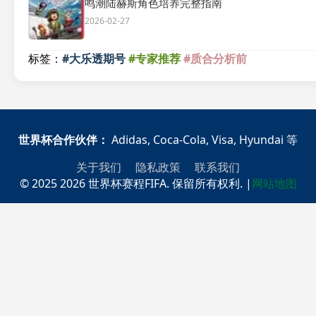
鸣潮陆赫斯角色培养完整指南
2026-02-27
标签：
#大乐透期号
#专家推荐
#质合分析前
世界杯合作伙伴：
Adidas, Coca-Cola, Visa, Hyundai 等
关于我们
隐私政策
联系我们
© 2025 2026 世界杯赛程FIFA. 保留所有权利.
|
网站地图