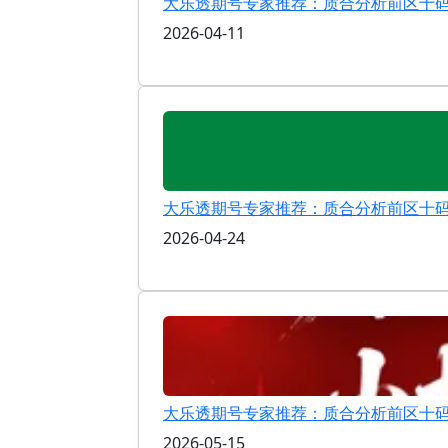
大乐透期号专家推荐：质合分析前区十
2026-04-11
大乐透期号专家推荐：质合分析前区十
2026-04-24
大乐透期号专家推荐：质合分析前区十
2026-05-15