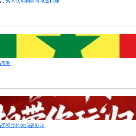
码，洛基队热狗巨兽挑战再现
码预测
码受视觉特效问题影响