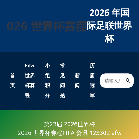
2026 年国
际足联世界
杯
Fifa
小
常
历
首
世界
组
见
新
届
页
杯赛
积
问
闻
冠
程
分
题
军
第23届 2026世界杯
2026 世界杯赛程FIFA 资讯 123302 afw