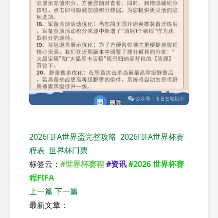
2026FIFA世界盃完整攻略
2026FIFA世界杯赛
程表
世界杯门票
标签云：
#世界杯赛程
#资讯
#2026 世界杯赛
程FIFA
上一篇
下一篇
最新文章：