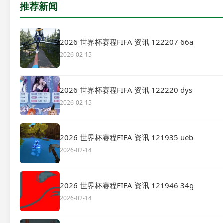
推荐新闻
2026 世界杯赛程FIFA 资讯 122207 66a
2026-02-15
2026 世界杯赛程FIFA 资讯 122220 dys
2026-02-15
2026 世界杯赛程FIFA 资讯 121935 ueb
2026-02-14
2026 世界杯赛程FIFA 资讯 121946 34g
2026-02-14