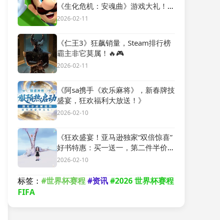
《生化危机：安魂曲》游戏大礼！限
时优惠，错过等一年！
2026-02-11
《仁王3》狂飙销量，Steam排行榜
霸主非它莫属！🔥🎮
2026-02-11
《阿sa携手《欢乐麻将》，新春牌技
盛宴，狂欢福利大放送！》
2026-02-10
《狂欢盛宴！亚马逊独家“双倍惊喜”
好书特惠：买一送一，第二件半价，
必读佳作大放送》
2026-02-10
标签：
#世界杯赛程
#资讯
#2026 世界杯赛程
FIFA