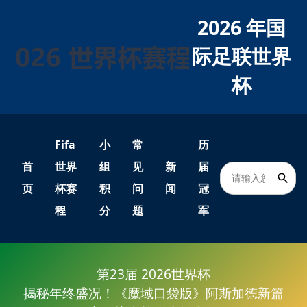
2026 年国
际足联世界
杯
Fifa
小
常
历
首
世界
组
见
新
届
页
杯赛
积
问
闻
冠
程
分
题
军
第23届 2026世界杯
揭秘年终盛况！《魔域口袋版》阿斯加德新篇