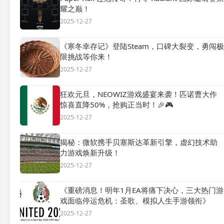
耀之巅！
2025-12-27
《寒冬幸存记》登陆Steam，口碑大裂变，勇闯极
限挑战等你来！
2025-12-27
狂欢元旦，NEOWIZ游戏盛宴来袭！匹诺曹大作
惊喜直降50%，抢购正当时！🎉🎮
2025-12-27
揭秘：微软携手贝塞斯达革新引擎，虚幻技术助
力游戏焕新升级！
2025-12-27
《重磅消息！明年1月EA将痛下决心，三大热门游
戏面临停运危机：圣歌、模拟人生手游领衔》
2025-12-27