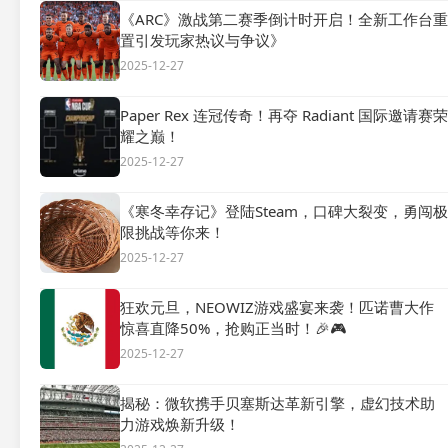
《ARC》激战第二赛季倒计时开启！全新工作台重
置引发玩家热议与争议》
2025-12-27
Paper Rex 连冠传奇！再夺 Radiant 国际邀请赛荣
耀之巅！
2025-12-27
《寒冬幸存记》登陆Steam，口碑大裂变，勇闯极
限挑战等你来！
2025-12-27
狂欢元旦，NEOWIZ游戏盛宴来袭！匹诺曹大作
惊喜直降50%，抢购正当时！🎉🎮
2025-12-27
揭秘：微软携手贝塞斯达革新引擎，虚幻技术助
力游戏焕新升级！