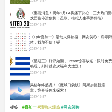
2025-12-27
《重磅消息！明年1月EA将痛下决心，三大热门游
戏面临停运危机：圣歌、模拟人生手游领衔》
2025-12-27
《Epic喜加一》活动火爆热搜，网友笑称：病毒附
体，我却不信！🤣
2025-12-27
《星期三》好评如潮，Steam惊喜放送：限时免费
畅玩，别错过这次福利大放送！
2025-12-27
揭秘年终盛况！《魔域口袋版》阿斯加德新篇
章，惊喜等你来探索！
2025-12-27
标签：
#喜加一
#活动火爆热
#网友笑称