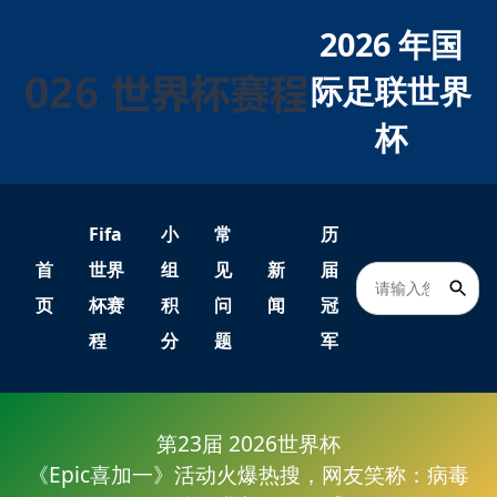
2026 年国
际足联世界
杯
Fifa
小
常
历
首
世界
组
见
新
届
页
杯赛
积
问
闻
冠
程
分
题
军
第23届 2026世界杯
《Epic喜加一》活动火爆热搜，网友笑称：病毒