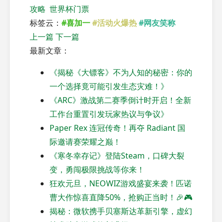
攻略
世界杯门票
标签云：
#喜加一
#活动火爆热
#网友笑称
上一篇
下一篇
最新文章：
《揭秘《大镖客》不为人知的秘密：你的
一个选择竟可能引发生态灾难！》
《ARC》激战第二赛季倒计时开启！全新
工作台重置引发玩家热议与争议》
Paper Rex 连冠传奇！再夺 Radiant 国
际邀请赛荣耀之巅！
《寒冬幸存记》登陆Steam，口碑大裂
变，勇闯极限挑战等你来！
狂欢元旦，NEOWIZ游戏盛宴来袭！匹诺
曹大作惊喜直降50%，抢购正当时！🎉🎮
揭秘：微软携手贝塞斯达革新引擎，虚幻