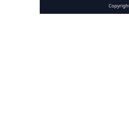
Copyrigh