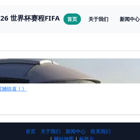
026 世界杯赛程FIFA
首页
关于我们
新闻中心
的震撼惊喜！》
首页
关于我们
新闻中心
联系我们
|
网站地图
|
标签云