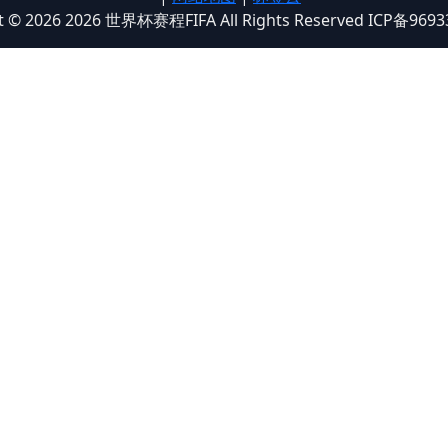
t © 2026 2026 世界杯赛程FIFA All Rights Reserved ICP备969