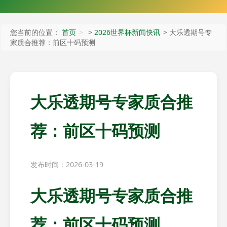
您当前的位置：
首页
>
2026世界杯新闻快讯
> 大乐透期号专
家质合推荐：前区十码预测
大乐透期号专家质合推
荐：前区十码预测
发布时间：2026-03-19
大乐透期号专家质合推
荐：前区十码预测