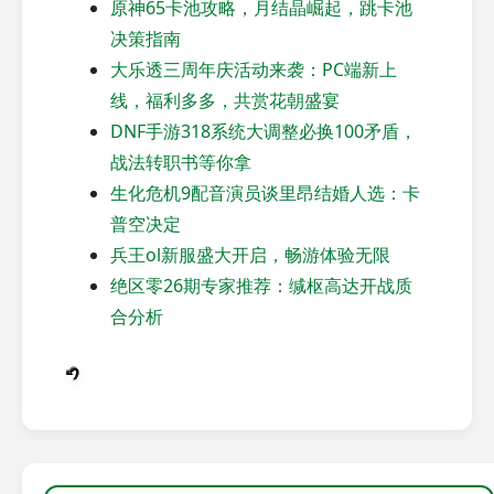
原神65卡池攻略，月结晶崛起，跳卡池
决策指南
大乐透三周年庆活动来袭：PC端新上
线，福利多多，共赏花朝盛宴
DNF手游318系统大调整必换100矛盾，
战法转职书等你拿
生化危机9配音演员谈里昂结婚人选：卡
普空决定
兵王ol新服盛大开启，畅游体验无限
绝区零26期专家推荐：缄枢高达开战质
合分析