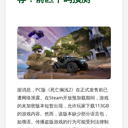
据消息，PC版《死亡搁浅2》在正式发售前已
遭网络泄露。在Steam开放预加载期间，游戏
的未加密版本短暂出现，允许玩家下载113GB
的游戏内容。然而，该版本缺少部分语言包，
如俄语。传播盗版游戏的行为可能受到法律制