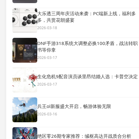
大乐透三周年庆活动来袭：PC端新上线，福利多
多，共赏花朝盛宴
2026-03-18
DNF手游318系统大调整必换100矛盾，战法转职
书等你拿
2026-03-17
生化危机9配音演员谈里昂结婚人选：卡普空决定
2026-03-17
兵王ol新服盛大开启，畅游体验无限
2026-03-16
绝区零26期专家推荐：缄枢高达开战质合分析