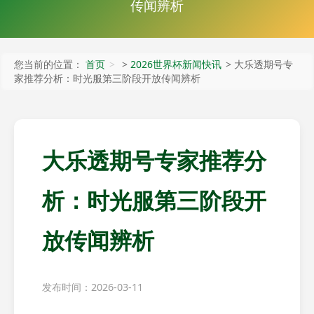
传闻辨析
您当前的位置：
首页
>
2026世界杯新闻快讯
> 大乐透期号专
家推荐分析：时光服第三阶段开放传闻辨析
大乐透期号专家推荐分
析：时光服第三阶段开
放传闻辨析
发布时间：2026-03-11