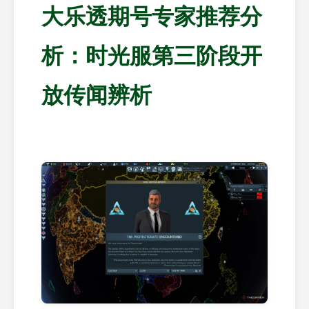
大乐透期号专家推荐分
析：时光服第三阶段开
放传闻辨析