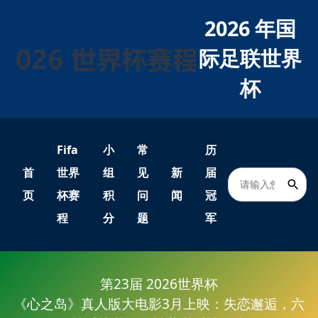
2026 年国
际足联世界
杯
Fifa
小
常
历
首
世界
组
见
新
届
页
杯赛
积
问
闻
冠
程
分
题
军
第23届 2026世界杯
《心之岛》真人版大电影3月上映：失恋邂逅，六