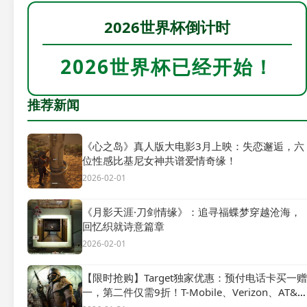
2026世界杯倒计时
2026世界杯已经开始！
推荐新闻
《心之岛》真人版大电影3月上映：失恋邂逅，六
位性感比基尼女神共谱爱情奇缘！
2026-02-01
《月影天涯·刀剑情缘》：追寻福蝶梦穿越沧海，
回忆织就诗意篇章
2026-02-01
【限时抢购】Target独家优惠：预付电话卡买一赠
一，第二件仅需9折！T-Mobile、Verizon、AT&T
全网通享！🎉📱💰