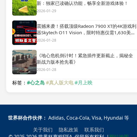
新：独家已读确认功能，畅享全新游戏体验！
2026-01-29
震撼来袭！搭载顶级Radeon 7900 XT的4K游戏利
器Skytech O11 Vision，限时特惠仅需1,630美
元！🎮🔥
2026-01-28
《地心危机倒计时！紧急插件更新截止，揭秘全
新战力版本抢先看》
2026-01-28
标签：
#心之岛
#真人版大电
#月上映
世界杯合作伙伴：
Adidas, Coca-Cola, Visa, Hyundai 等
关于我们
隐私政策
联系我们
© 2025 2026 世界杯赛程FIFA. 保留所有权利.
|
网站地图