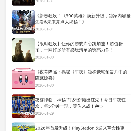
2026-01-31
《新春狂欢！《300英雄》焕新升级，独家内容抢
先看&未来亮点大揭秘！》
2026-01-31
【限时狂欢】让你的游戏库心跳加速！超值折
扣，一网打尽所有必玩清单的诱惑力作！
2026-01-30
《夜幕降临：揭秘《午夜》独栋豪宅预告片中的
隐藏惊喜》
2026-01-30
夜幕降临，神秘“前夕怪”频出江湖！今日午夜狂
欢，每5分钟一现，等你来战！🎮✨
2026-01-29
2026年首发升级！PlayStation 5迎来革命性更