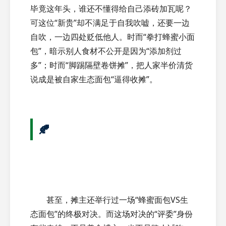
毕竟这年头，谁还不懂得给自己添砖加瓦呢？
可这位“新贵”却不满足于自我吹嘘，还要一边
自吹，一边四处贬低他人。时而“拳打蜂蜜小面
包”，暗示别人食材不公开是因为“添加剂过
多”；时而“脚踢隔壁卷饼摊”，把人家半价清货
说成是被自家生态面包“逼得收摊”。
🍂
甚至，摊主还举行过一场“蜂蜜面包VS生
态面包”的终极对决。而这场对决的“评委”身份