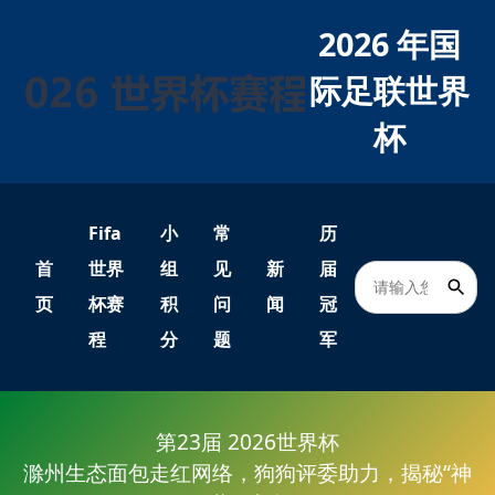
2026 年国
际足联世界
杯
Fifa
小
常
历
首
世界
组
见
新
届
页
杯赛
积
问
闻
冠
程
分
题
军
第23届 2026世界杯
滁州生态面包走红网络，狗狗评委助力，揭秘“神