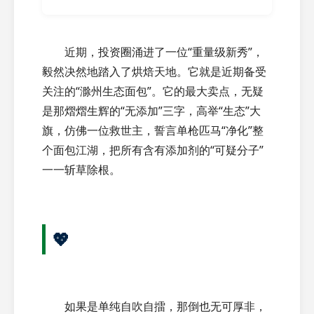
近期，投资圈涌进了一位“重量级新秀”，
毅然决然地踏入了烘焙天地。它就是近期备受
关注的“滁州生态面包”。它的最大卖点，无疑
是那熠熠生辉的“无添加”三字，高举“生态”大
旗，仿佛一位救世主，誓言单枪匹马“净化”整
个面包江湖，把所有含有添加剂的“可疑分子”
一一斩草除根。
💖
如果是单纯自吹自擂，那倒也无可厚非，