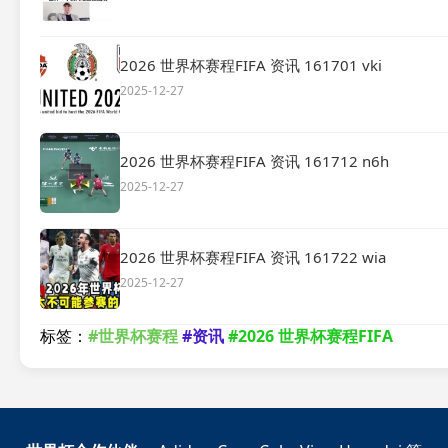
2026 世界杯赛程FIFA 资讯 161701 vki
2025-12-27
2026 世界杯赛程FIFA 资讯 161712 n6h
2025-12-27
2026 世界杯赛程FIFA 资讯 161722 wia
2025-12-27
标签：
#世界杯赛程
#资讯
#2026 世界杯赛程FIFA