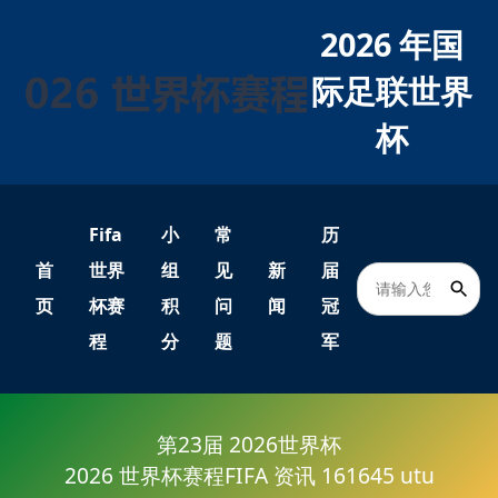
2026 年国
际足联世界
杯
Fifa
小
常
历
首
世界
组
见
新
届
页
杯赛
积
问
闻
冠
程
分
题
军
第23届 2026世界杯
2026 世界杯赛程FIFA 资讯 161645 utu