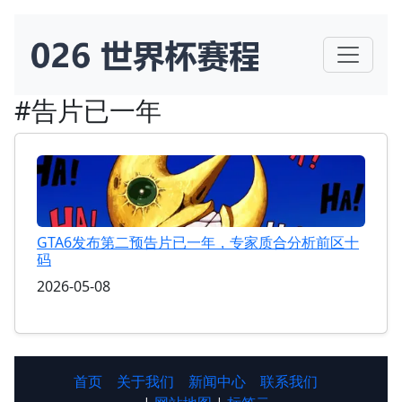
#告片已一年
GTA6发布第二预告片已一年，专家质合分析前区十
码
2026-05-08
首页
关于我们
新闻中心
联系我们