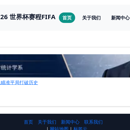
026 世界杯赛程FIFA
首页
关于我们
新闻中心
队瞄准平局打破历史
首页
关于我们
新闻中心
联系我们
|
网站地图
|
标签云