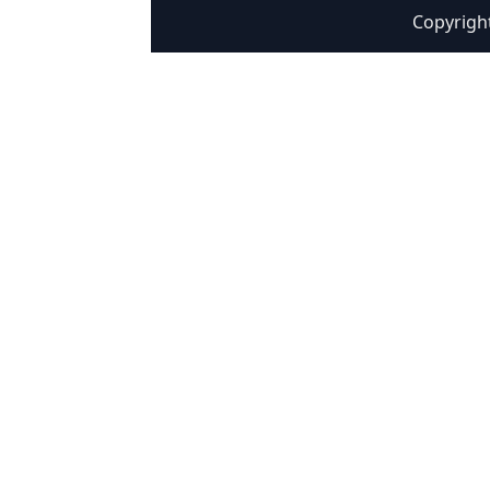
Copyrigh